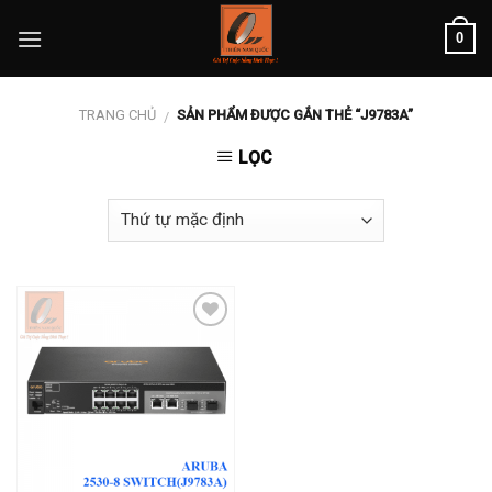
Skip
0
to
content
TRANG CHỦ
SẢN PHẨM ĐƯỢC GẮN THẺ “J9783A”
/
LỌC
Add to
wishlist