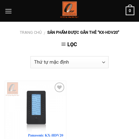
Skip
0
to
content
TRANG CHỦ
SẢN PHẨM ĐƯỢC GẮN THẺ “KX-HDV20”
/
LỌC
Add to
wishlist