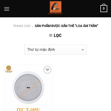
Skip
0
to
content
TRANG CHỦ
SẢN PHẨM ĐƯỢC GẮN THẺ “LOA ÂM TRẦN”
/
LỌC
Add to
wishlist