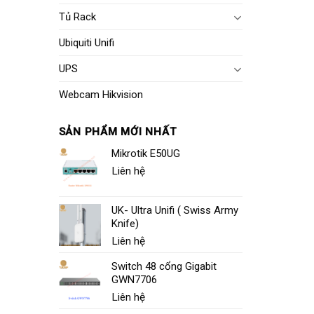
Tủ Rack
Ubiquiti Unifi
UPS
Webcam Hikvision
SẢN PHẨM MỚI NHẤT
Mikrotik E50UG
Liên hệ
UK- Ultra Unifi ( Swiss Army
Knife)
Liên hệ
Switch 48 cổng Gigabit
GWN7706
Liên hệ