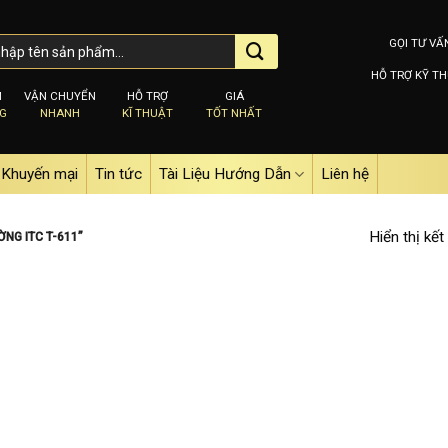
GỌI TƯ VẤ
HỖ TRỢ KỸ TH
M
VẬN CHUYỂN
HỖ TRỢ
GIÁ
NG
NHANH
KĨ THUẬT
TỐT NHẤT
Khuyến mại
Tin tức
Tài Liệu Hướng Dẫn
Liên hệ
Hiển thị kết
NG ITC T-611”