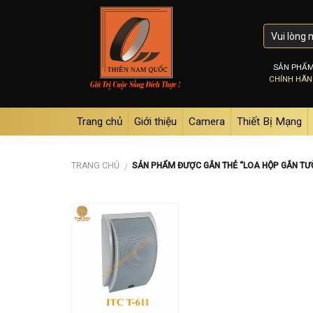
Skip
to
content
SẢN PHẨ
CHÍNH HÃ
Trang chủ
Giới thiệu
Camera
Thiết Bị Mạng
TRANG CHỦ
SẢN PHẨM ĐƯỢC GẮN THẺ “LOA HỘP GẮN TƯỜ
/
Add to
wishlist