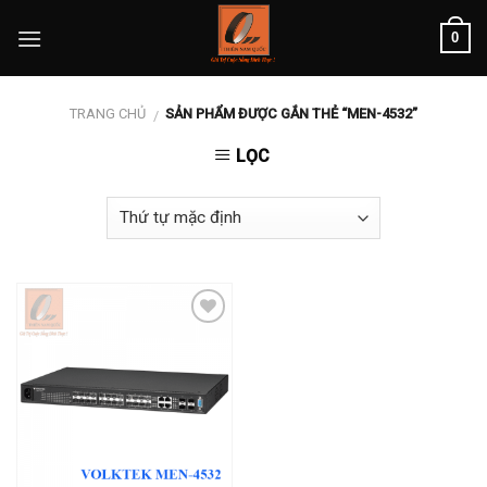
Skip
0
to
content
TRANG CHỦ
SẢN PHẨM ĐƯỢC GẮN THẺ “MEN-4532”
/
LỌC
Add to
wishlist