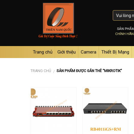
Skip
to
content
SẢN PHẨ
CHÍNH HÃ
Trang chủ
Giới thiệu
Camera
Thiết Bị Mạng
TRANG CHỦ
SẢN PHẨM ĐƯỢC GẮN THẺ “MIKROTIK”
/
Add to
Add to
wishlist
wishlist