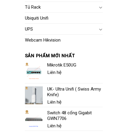
Tủ Rack
Ubiquiti Unifi
UPS
Webcam Hikvision
SẢN PHẨM MỚI NHẤT
Mikrotik E50UG
Liên hệ
UK- Ultra Unifi ( Swiss Army
Knife)
Liên hệ
Switch 48 cổng Gigabit
GWN7706
Liên hệ