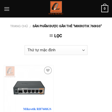
Skip
0
to
content
TRANG CHỦ
SẢN PHẨM ĐƯỢC GẮN THẺ “MIKROTIK 760IGS”
/
LỌC
Add to
wishlist