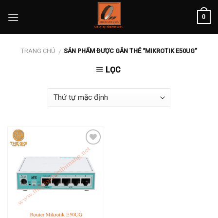
Skip
0
to
content
TRANG CHỦ
SẢN PHẨM ĐƯỢC GẮN THẺ “MIKROTIK E50UG”
/
LỌC
Add to
wishlist