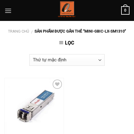
Skip
0
to
content
TRANG CHỦ
SẢN PHẨM ĐƯỢC GẮN THẺ “MINI-GBIC-LX-SM1310”
/
LỌC
Add to
wishlist