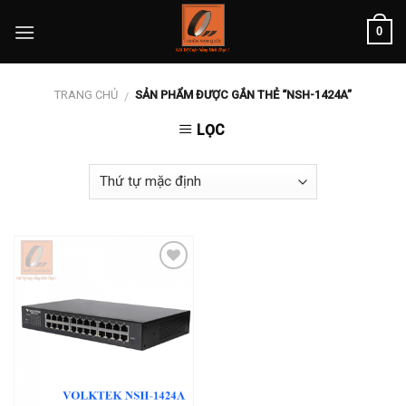
Skip
0
to
content
TRANG CHỦ
SẢN PHẨM ĐƯỢC GẮN THẺ “NSH-1424A”
/
LỌC
Add to
wishlist