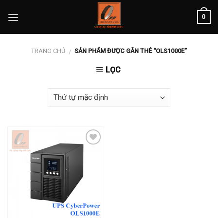
Skip
0
to
content
TRANG CHỦ
SẢN PHẨM ĐƯỢC GẮN THẺ “OLS1000E”
/
LỌC
Add to
wishlist