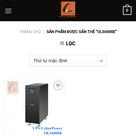
Skip
0
to
content
TRANG CHỦ
SẢN PHẨM ĐƯỢC GẮN THẺ “OLS6000E”
/
LỌC
Add to
wishlist