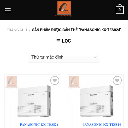
Skip
0
to
content
TRANG CHỦ
SẢN PHẨM ĐƯỢC GẮN THẺ “PANASONIC KX-TES824”
/
LỌC
Add to
Add to
wishlist
wishlist