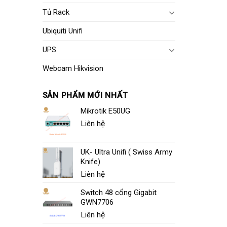
Tủ Rack
Ubiquiti Unifi
UPS
Webcam Hikvision
SẢN PHẨM MỚI NHẤT
Mikrotik E50UG
Liên hệ
UK- Ultra Unifi ( Swiss Army
Knife)
Liên hệ
Switch 48 cổng Gigabit
GWN7706
Liên hệ