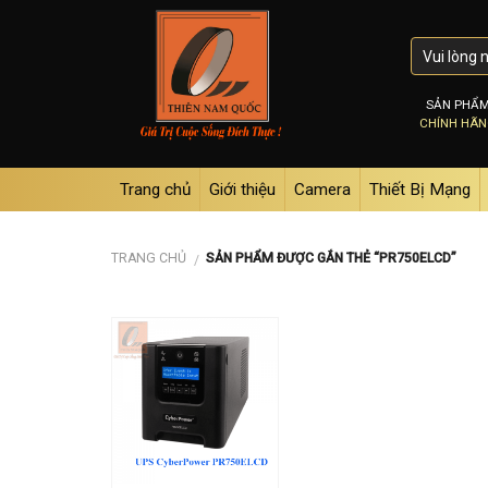
Skip
to
content
SẢN PHẨ
CHÍNH HÃ
Trang chủ
Giới thiệu
Camera
Thiết Bị Mạng
TRANG CHỦ
SẢN PHẨM ĐƯỢC GẮN THẺ “PR750ELCD”
/
Add to
wishlist