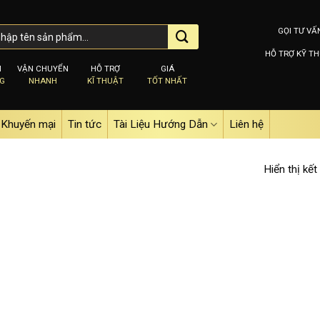
GỌI TƯ VẤ
HỖ TRỢ KỸ TH
M
VẬN CHUYỂN
HỖ TRỢ
GIÁ
NG
NHANH
KĨ THUẬT
TỐT NHẤT
Khuyến mại
Tin tức
Tài Liệu Hướng Dẫn
Liên hệ
Hiển thị kết