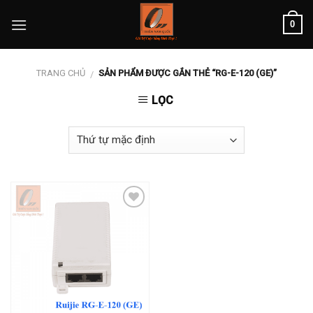
Skip
0
to
content
TRANG CHỦ
SẢN PHẨM ĐƯỢC GẮN THẺ “RG-E-120 (GE)”
/
LỌC
Add to
wishlist