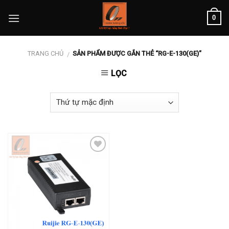
Skip
0
to
content
TRANG CHỦ
SẢN PHẨM ĐƯỢC GẮN THẺ “RG-E-130(GE)”
/
LỌC
Add to
wishlist