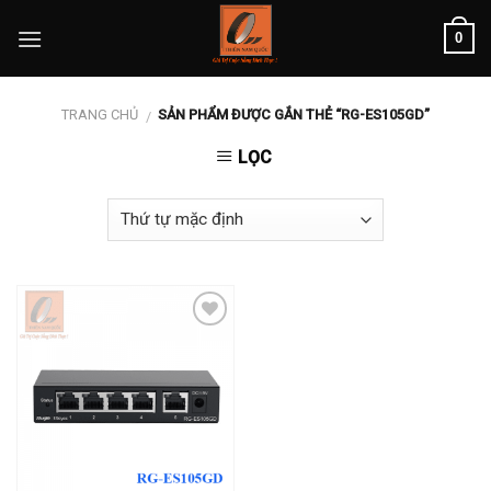
Skip
0
to
content
TRANG CHỦ
SẢN PHẨM ĐƯỢC GẮN THẺ “RG-ES105GD”
/
LỌC
Add to
wishlist