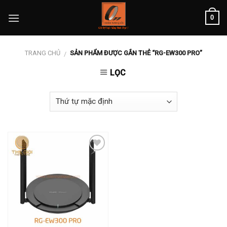
Skip
0
to
content
TRANG CHỦ
SẢN PHẨM ĐƯỢC GẮN THẺ “RG-EW300 PRO”
/
LỌC
Add to
wishlist