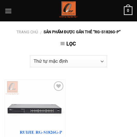
Skip
0
to
content
TRANG CHỦ
SẢN PHẨM ĐƯỢC GẮN THẺ “RG-S1826G-P”
/
LỌC
Add to
wishlist