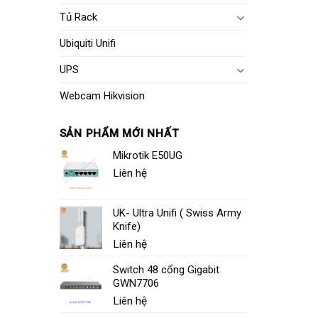
Tủ Rack
Ubiquiti Unifi
UPS
Webcam Hikvision
SẢN PHẨM MỚI NHẤT
Mikrotik E50UG
Liên hệ
UK- Ultra Unifi ( Swiss Army
Knife)
Liên hệ
Switch 48 cổng Gigabit
GWN7706
Liên hệ