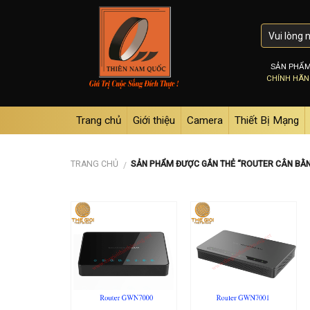
Skip
to
content
SẢN PHẨ
CHÍNH HÃ
Trang chủ
Giới thiệu
Camera
Thiết Bị Mạng
TRANG CHỦ
SẢN PHẨM ĐƯỢC GẮN THẺ “ROUTER CÂN BẰN
/
Add to
Add to
wishlist
wishlist