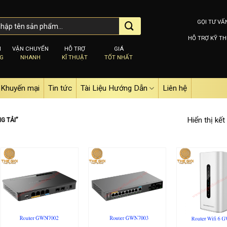
GỌI TƯ VẤ
HỖ TRỢ KỸ TH
M
VẬN CHUYỂN
HỖ TRỢ
GIÁ
NG
NHANH
KĨ THUẬT
TỐT NHẤT
Khuyến mại
Tin tức
Tài Liệu Hướng Dẫn
Liên hệ
Hiển thị kết
G TẢI”
Add to
Add to
wishlist
wishlist