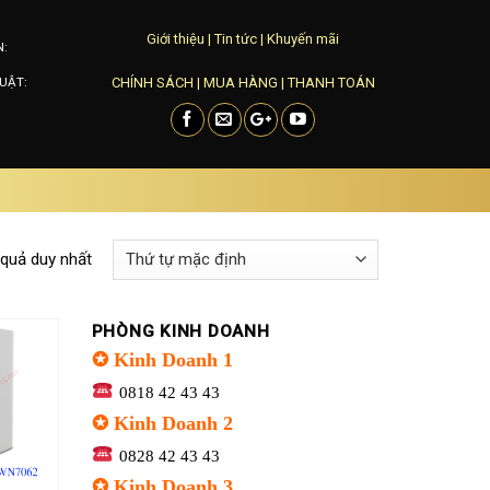
Giới thiệu
|
Tin tức
|
Khuyến mãi
N:
CHÍNH SÁCH
|
MUA HÀNG
|
THANH TOÁN
UẬT:
 quả duy nhất
PHÒNG KINH DOANH
✪ Kinh Doanh 1
0818 42 43 43
Add to
✪ Kinh Doanh 2
wishlist
0828 42 43 43
✪ Kinh Doanh 3