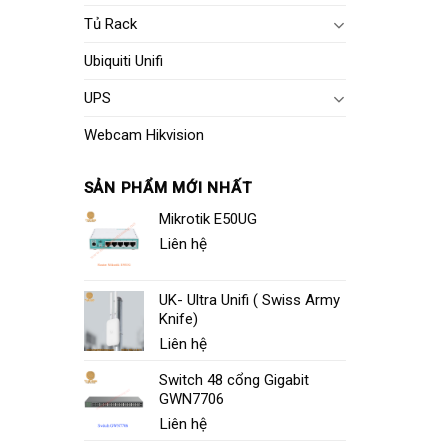
Tủ Rack
Ubiquiti Unifi
UPS
Webcam Hikvision
SẢN PHẨM MỚI NHẤT
Mikrotik E50UG
Liên hệ
UK- Ultra Unifi ( Swiss Army
Knife)
Liên hệ
Switch 48 cổng Gigabit
GWN7706
Liên hệ