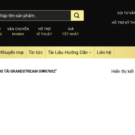
GỌI TƯ VẤ
HỖ TRỢ KỸ TH
M
VẬN CHUYỂN
HỖ TRỢ
GIÁ
NG
NHANH
KĨ THUẬT
TỐT NHẤT
Khuyến mại
Tin tức
Tài Liệu Hướng Dẫn
Liên hệ
Hiển thị kết
NG TẢI GRANDSTREAM GWN7002”