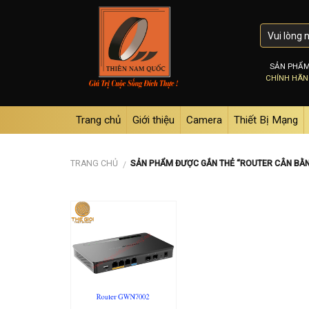
Skip
to
content
SẢN PHẨ
CHÍNH HÃ
Trang chủ
Giới thiệu
Camera
Thiết Bị Mạng
TRANG CHỦ
SẢN PHẨM ĐƯỢC GẮN THẺ “ROUTER CÂN BẰ
/
Add to
wishlist