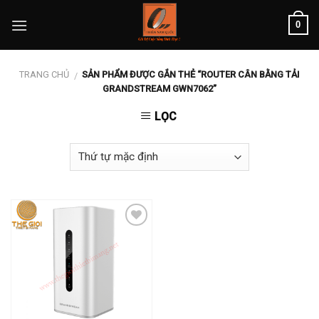
Skip
0
to
content
TRANG CHỦ
SẢN PHẨM ĐƯỢC GẮN THẺ “ROUTER CÂN BẰNG TẢI
/
GRANDSTREAM GWN7062”
LỌC
Add to
wishlist