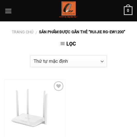
Skip
0
to
content
TRANG CHỦ
SẢN PHẨM ĐƯỢC GẮN THẺ “RUIJIE RG-EW1200”
/
LỌC
Add to
wishlist