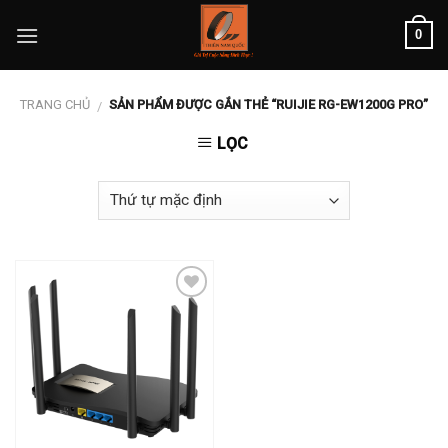
Skip
0
to
content
TRANG CHỦ
SẢN PHẨM ĐƯỢC GẮN THẺ “RUIJIE RG-EW1200G PRO”
/
LỌC
Add to
wishlist