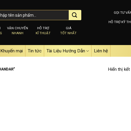
GỌI TƯ VẤ
HỖ TRỢ KỸ TH
M
VẬN CHUYỂN
HỖ TRỢ
GIÁ
NG
NHANH
KĨ THUẬT
TỐT NHẤT
Khuyến mại
Tin tức
Tài Liệu Hướng Dẫn
Liên hệ
Hiển thị kết
 HANDAR”