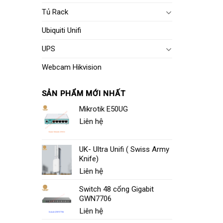
Tủ Rack
Ubiquiti Unifi
UPS
Webcam Hikvision
SẢN PHẨM MỚI NHẤT
Mikrotik E50UG
Liên hệ
UK- Ultra Unifi ( Swiss Army
Knife)
Liên hệ
Switch 48 cổng Gigabit
GWN7706
Liên hệ