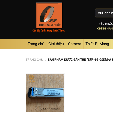
Skip
to
content
SẢN PHẨ
CHÍNH HÃ
Trang chủ
Giới thiệu
Camera
Thiết Bị Mạng
TRANG CHỦ
SẢN PHẨM ĐƯỢC GẮN THẺ “SFP-1G-20KM-A
/
Add to
wishlist