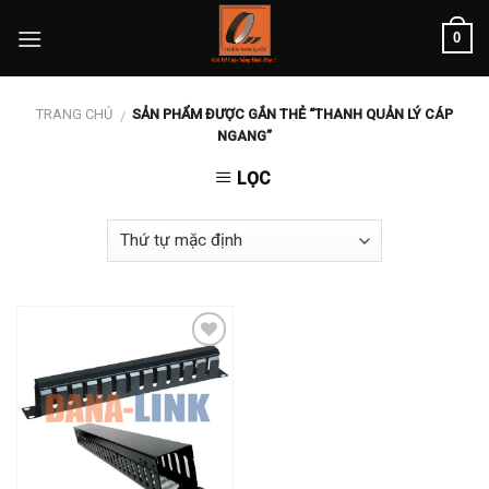
Skip
0
to
content
TRANG CHỦ
SẢN PHẨM ĐƯỢC GẮN THẺ “THANH QUẢN LÝ CÁP
/
NGANG”
LỌC
Add to
wishlist