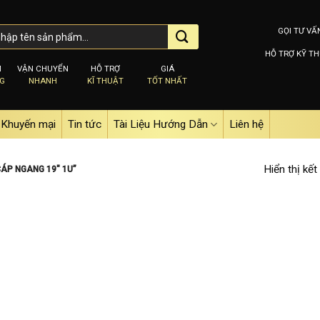
GỌI TƯ VẤ
HỖ TRỢ KỸ TH
M
VẬN CHUYỂN
HỖ TRỢ
GIÁ
NG
NHANH
KĨ THUẬT
TỐT NHẤT
Khuyến mại
Tin tức
Tài Liệu Hướng Dẫn
Liên hệ
Hiển thị kết
ÁP NGANG 19″ 1U”