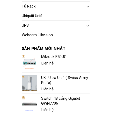
Tủ Rack
Ubiquiti Unifi
UPS
Webcam Hikvision
SẢN PHẨM MỚI NHẤT
Mikrotik E50UG
Liên hệ
UK- Ultra Unifi ( Swiss Army
Knife)
Liên hệ
Switch 48 cổng Gigabit
GWN7706
Liên hệ