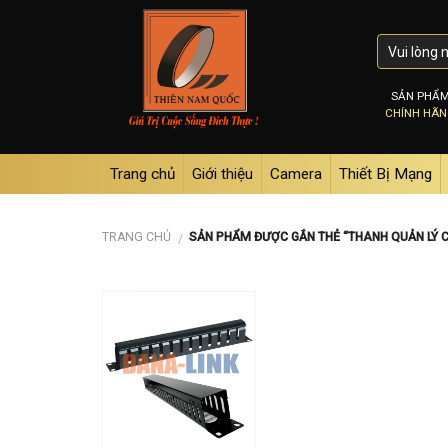
Skip
to
content
SẢN PHẨ
CHÍNH HÃ
Trang chủ
Giới thiệu
Camera
Thiết Bị Mạng
TRANG CHỦ
SẢN PHẨM ĐƯỢC GẮN THẺ “THANH QUẢN LÝ C
/
Add to
wishlist