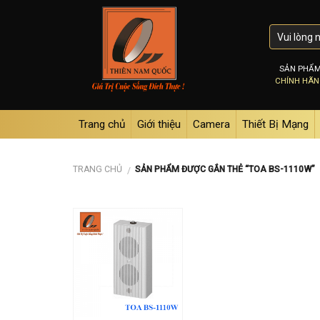
Skip
to
content
SẢN PHẨ
CHÍNH HÃ
Trang chủ
Giới thiệu
Camera
Thiết Bị Mạng
TRANG CHỦ
SẢN PHẨM ĐƯỢC GẮN THẺ “TOA BS-1110W”
/
Add to
wishlist