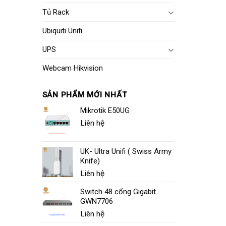
Tủ Rack
Ubiquiti Unifi
UPS
Webcam Hikvision
SẢN PHẨM MỚI NHẤT
Mikrotik E50UG
Liên hệ
UK- Ultra Unifi ( Swiss Army
Knife)
Liên hệ
Switch 48 cổng Gigabit
GWN7706
Liên hệ