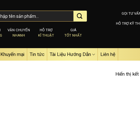
GỌI TƯ VẤ
HỖ TRỢ KỸ TH
M
VẬN CHUYỂN
HỖ TRỢ
GIÁ
NG
NHANH
KĨ THUẬT
TỐT NHẤT
Khuyến mại
Tin tức
Tài Liệu Hướng Dẫn
Liên hệ
Hiển thị kết