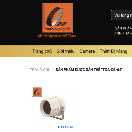
Skip
to
content
SẢN PHẨ
CHÍNH HÃ
Trang chủ
Giới thiệu
Camera
Thiết Bị Mạng
TRANG CHỦ
SẢN PHẨM ĐƯỢC GẮN THẺ “TOA CS-64”
/
Add to
wishlist