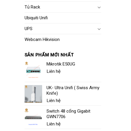
Tủ Rack
Ubiquiti Unifi
UPS
Webcam Hikvision
SẢN PHẨM MỚI NHẤT
Mikrotik E50UG
Liên hệ
UK- Ultra Unifi ( Swiss Army
Knife)
Liên hệ
Switch 48 cổng Gigabit
GWN7706
Liên hệ