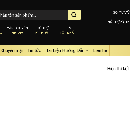
GỌI TƯ VẤ
HỖ TRỢ KỸ TH
M
VẬN CHUYỂN
HỖ TRỢ
GIÁ
NG
NHANH
KĨ THUẬT
TỐT NHẤT
Khuyến mại
Tin tức
Tài Liệu Hướng Dẫn
Liên hệ
Hiển thị kết