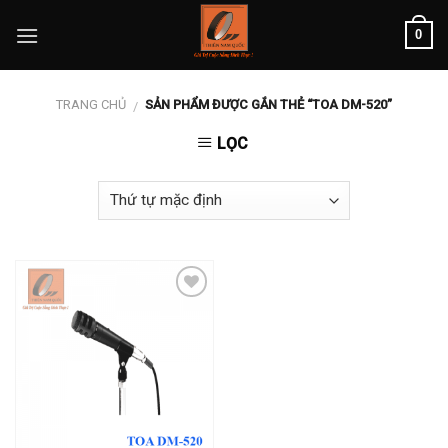
Skip
0
to
content
TRANG CHỦ
SẢN PHẨM ĐƯỢC GẮN THẺ “TOA DM-520”
/
LỌC
Add to
wishlist