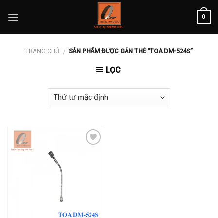
Skip
0
to
content
TRANG CHỦ
SẢN PHẨM ĐƯỢC GẮN THẺ “TOA DM-524S”
/
LỌC
Add to
wishlist