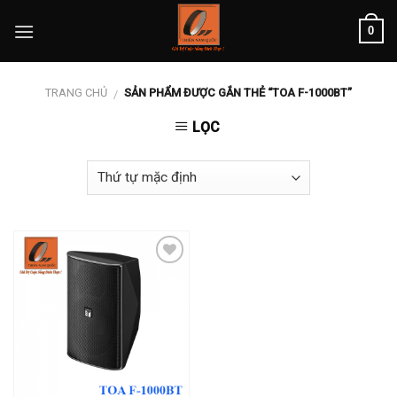
Skip
0
to
content
TRANG CHỦ
SẢN PHẨM ĐƯỢC GẮN THẺ “TOA F-1000BT”
/
LỌC
Add to
wishlist