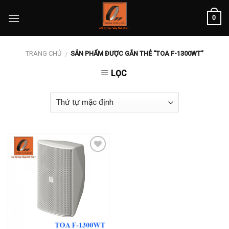
Skip
0
to
content
TRANG CHỦ
SẢN PHẨM ĐƯỢC GẮN THẺ “TOA F-1300WT”
/
LỌC
Add to
wishlist