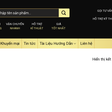
GỌI TƯ VẤ
HỖ TRỢ KỸ TH
M
VẬN CHUYỂN
HỖ TRỢ
GIÁ
NG
NHANH
KĨ THUẬT
TỐT NHẤT
Khuyến mại
Tin tức
Tài Liệu Hướng Dẫn
Liên hệ
Hiển thị kết