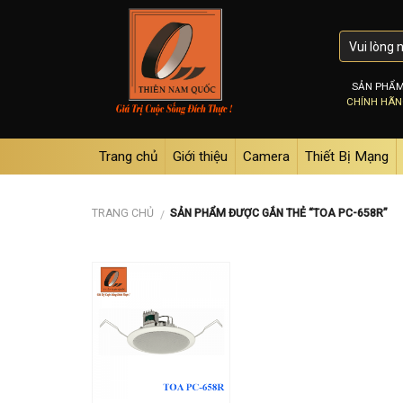
Skip
to
content
SẢN PHẨ
CHÍNH HÃ
Trang chủ
Giới thiệu
Camera
Thiết Bị Mạng
TRANG CHỦ
SẢN PHẨM ĐƯỢC GẮN THẺ “TOA PC-658R”
/
Add to
wishlist