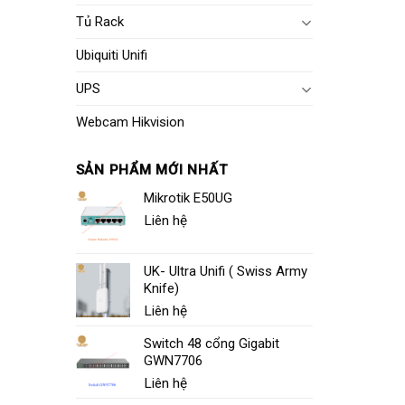
Tủ Rack
Ubiquiti Unifi
UPS
Webcam Hikvision
SẢN PHẨM MỚI NHẤT
Mikrotik E50UG
Liên hệ
UK- Ultra Unifi ( Swiss Army
Knife)
Liên hệ
Switch 48 cổng Gigabit
GWN7706
Liên hệ