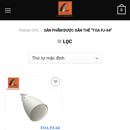
Skip
0
to
content
TRANG CHỦ
SẢN PHẨM ĐƯỢC GẮN THẺ “TOA PJ-64”
/
LỌC
Add to
wishlist