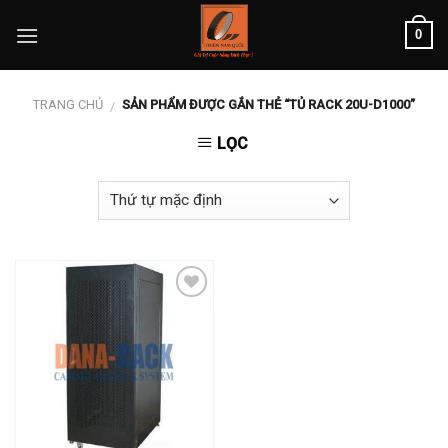
Skip
0
to
content
TRANG CHỦ
SẢN PHẨM ĐƯỢC GẮN THẺ “TỦ RACK 20U-D1000”
/
LỌC
Add to
wishlist