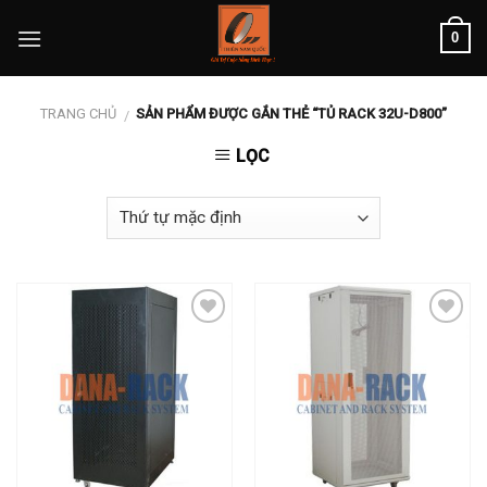
Skip
0
to
content
TRANG CHỦ
SẢN PHẨM ĐƯỢC GẮN THẺ “TỦ RACK 32U-D800”
/
LỌC
Add to
Add to
wishlist
wishlist