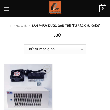
Skip
0
to
content
TRANG CHỦ
SẢN PHẨM ĐƯỢC GẮN THẺ “TỦ RACK 4U-D400”
/
LỌC
Add to
wishlist