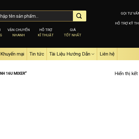
GỌI TƯ VẤ
HỖ TRỢ KỸ TH
M
VẬN CHUYỂN
HỖ TRỢ
GIÁ
NG
NHANH
KĨ THUẬT
TỐT NHẤT
Khuyến mại
Tin tức
Tài Liệu Hướng Dẫn
Liên hệ
Hiển thị kết
NH 16U MIXER”