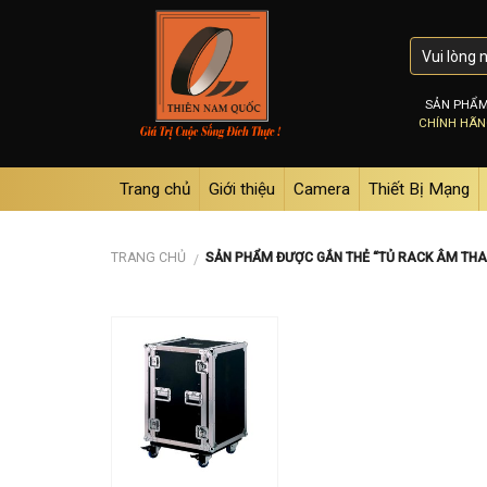
Skip
to
content
SẢN PHẨ
CHÍNH HÃ
Trang chủ
Giới thiệu
Camera
Thiết Bị Mạng
TRANG CHỦ
SẢN PHẨM ĐƯỢC GẮN THẺ “TỦ RACK ÂM THA
/
Add to
wishlist