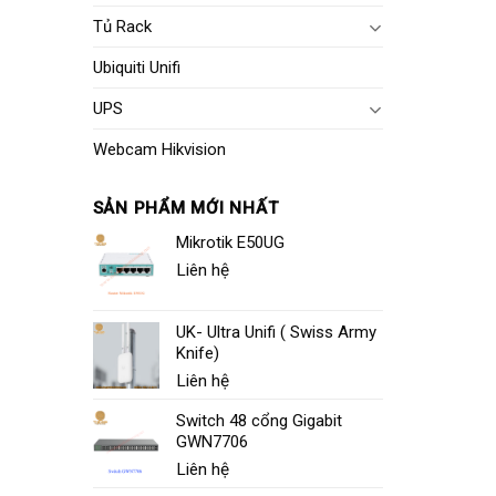
Tủ Rack
Ubiquiti Unifi
UPS
Webcam Hikvision
SẢN PHẨM MỚI NHẤT
Mikrotik E50UG
Liên hệ
UK- Ultra Unifi ( Swiss Army
Knife)
Liên hệ
Switch 48 cổng Gigabit
GWN7706
Liên hệ