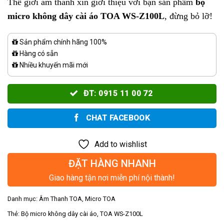
Thế giới âm thanh xin giới thiệu với bạn sản phẩm
bộ
micro không dây cài áo TOA WS-Z100L
, đừng bỏ lỡ!
Sản phẩm chính hãng 100%
Hàng có sẵn
Nhiều khuyến mãi mới
ĐT: 0915 11 00 72
CHAT FACEBOOK
Add to wishlist
ĐẶT HÀNG NHANH
Giao hàng tận nơi miễn phí nội thành!
Danh mục:
Âm Thanh TOA
,
Micro TOA
Thẻ:
Bộ micro không dây cài áo
,
TOA WS-Z100L