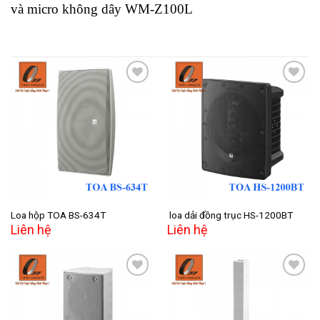
và micro không dây WM-Z100L
Add to
Add to
wishlist
wishlist
Loa hộp TOA BS-634T
loa dải đồng trục HS-1200BT
Liên hệ
Liên hệ
Add to
Add to