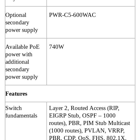
Optional
PWR-C5-600WAC
secondary
power supply
Available PoE
740W
power with
additional
secondary
power supply
Features
Switch
Layer 2, Routed Access (RIP,
fundamentals
EIGRP Stub, OSPF – 1000
routes), PBR, PIM Stub Multicast
(1000 routes), PVLAN, VRRP,
PBR, CDP, QoS, FHS, 802.1X,