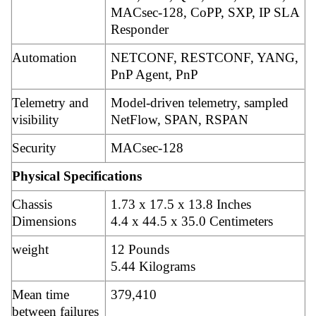
MACsec-128, CoPP, SXP, IP SLA
Responder
Automation
NETCONF, RESTCONF, YANG,
PnP Agent, PnP
Telemetry and
Model-driven telemetry, sampled
visibility
NetFlow, SPAN, RSPAN
Security
MACsec-128
Physical Specifications
Chassis
1.73 x 17.5 x 13.8 Inches
Dimensions
4.4 x 44.5 x 35.0 Centimeters
weight
12 Pounds
5.44 Kilograms
Mean time
379,410
between failures