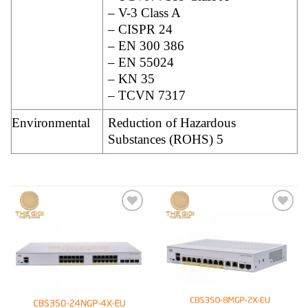
– V-3 Class A
– CISPR 24
– EN 300 386
– EN 55024
– KN 35
– TCVN 7317
Environmental
Reduction of Hazardous
Substances (ROHS) 5
Add to
Add to
wishlist
wishlist