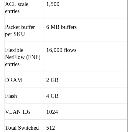
ACL scale
1,500
entries
Packet buffer
6 MB buffers
per SKU
Flexible
16,000 flows
NetFlow (FNF)
entries
DRAM
2 GB
Flash
4 GB
VLAN IDs
1024
Total Switched
512