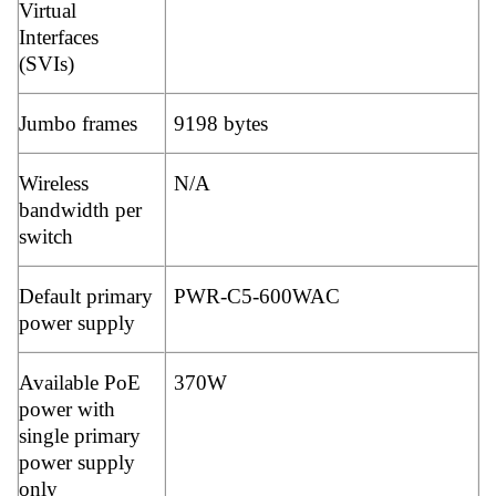
Virtual
Interfaces
(SVIs)
Jumbo frames
9198 bytes
Wireless
N/A
bandwidth per
switch
Default primary
PWR-C5-600WAC
power supply
Available PoE
370W
power with
single primary
power supply
only