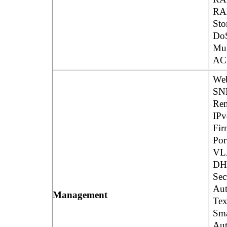
RA
Sto
DoS
Mul
ACL
Web
SN
Re
IPv
Fir
Por
VL
DHC
Sec
Aut
Management
Tex
Sma
Aut