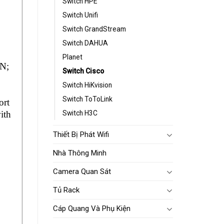
Switch HPE
Switch Unifi
Switch GrandStream
Switch DAHUA
Planet
N;
Switch Cisco
Switch HiKvision
Switch ToToLink
ort
ith
Switch H3C
Thiết Bị Phát Wifi
Nhà Thông Minh
Camera Quan Sát
Tủ Rack
Cáp Quang Và Phụ Kiện