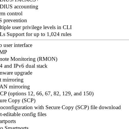
DIUS accounting
rm control
 prevention
tiple user privilege levels in CLI
s Support for up to 1,024 rules
 user interface
MP
mote Monitoring (RMON)
4 and IPv6 dual stack
mware upgrade
t mirroring
AN mirroring
P (options 12, 66, 67, 82, 129, and 150)
ure Copy (SCP)
oconfiguration with Secure Copy (SCP) file download
t-editable config files
rtports
o Smartports