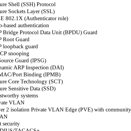
ure Shell (SSH) Protocol
ure Sockets Layer (SSL)
E 802.1X (Authenticator role)
-based authentication
 Bridge Protocol Data Unit (BPDU) Guard
 Root Guard
 loopback guard
CP snooping
Source Guard (IPSG)
amic ARP Inspection (DAI)
MAC/Port Binding (IPMB)
ure Core Technology (SCT)
ure Sensitive Data (SSD)
stworthy systems
vate VLAN
er 2 isolation Private VLAN Edge (PVE) with communit
AN
t security
DIUS/TACACS+