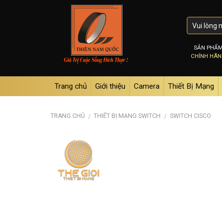
Skip
to
content
SẢN PHẨ
CHÍNH HÃ
Trang chủ
Giới thiệu
Camera
Thiết Bị Mạng
TRANG CHỦ
THIẾT BỊ MẠNG SWITCH
SWITCH CISCO
/
/