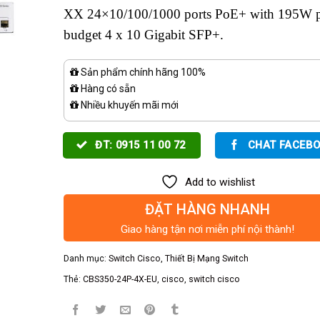
XX 24×10/100/1000 ports PoE+ with 195W 
budget 4 x 10 Gigabit SFP+.
Sản phẩm chính hãng 100%
Hàng có sẵn
Nhiều khuyến mãi mới
ĐT: 0915 11 00 72
CHAT FACEB
Add to wishlist
ĐẶT HÀNG NHANH
Giao hàng tận nơi miễn phí nội thành!
Danh mục:
Switch Cisco
,
Thiết Bị Mạng Switch
Thẻ:
CBS350-24P-4X-EU
,
cisco
,
switch cisco