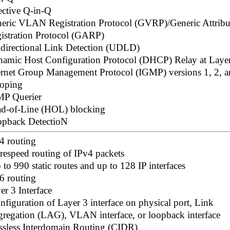
ective Q-in-Q
eric VLAN Registration Protocol (GVRP)/Generic Attribu
istration Protocol (GARP)
directional Link Detection (UDLD)
amic Host Configuration Protocol (DHCP) Relay at Laye
ernet Group Management Protocol (IGMP) versions 1, 2, a
oping
P Querier
d-of-Line (HOL) blocking
pback DetectioN
4 routing
respeed routing of IPv4 packets
 to 990 static routes and up to 128 IP interfaces
6 routing
er 3 Interface
nfiguration of Layer 3 interface on physical port, Link
regation (LAG), VLAN interface, or loopback interface
ssless Interdomain Routing (CIDR)