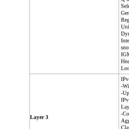
Sel
Gen
Reg
Uni
Dyn
Int
sno
IGM
Hea
Loo
IPv
-Wi
-Up
IPv
Lay
-Co
Layer 3
Agg
Cla