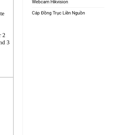
Webcam Hikvision
te
Cáp Đồng Trục Liền Nguồn
r 2
nd 3