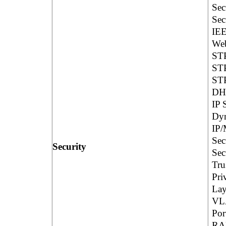
Sec
Sec
IEE
Web
STP
STP
STP
DH
IP 
Dyn
IP/
Sec
Security
Sec
Tru
Pri
Lay
VL
Por
RA