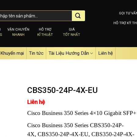
GỌI TƯ VẤ
HỖ TRỢ KỸ TH
M
VẬN CHUYỂN
HỖ TRỢ
GIÁ
NG
NHANH
KĨ THUẬT
TỐT NHẤT
Khuyến mại
Tin tức
Tài Liệu Hướng Dẫn
Liên hệ
CBS350-24P-4X-EU
Liên hệ
Add to
Cisco Business 350 Series 4×10 Gigabit SFP+
wishlist
Cisco Business 350 Series CBS350-24P-
4X, CBS350-24P-4X-EU, CBS350-24P-4X-