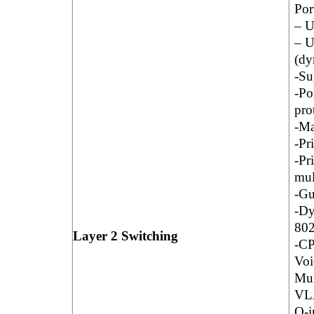
Por
– U
– U
(dy
-Su
-Po
pro
-M
-Pr
-Pr
mul
-Gu
-Dy
802
Layer 2 Switching
-C
Vo
Mu
VLA
Q-i