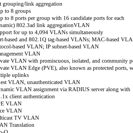
t grouping/link aggregation
p to 8 groups
p to 8 ports per group with 16 candidate ports for each
namic) 802.3ad link aggregation​VLAN
pport for up to 4,094 VLANs simultaneously
rt-based and 802.1Q tag-based VLANs; MAC-based VLA
tocol-based VLAN; IP subnet-based VLAN
anagement VLAN
ivate VLAN with promiscuous, isolated, and community p
ivate VLAN Edge (PVE), also known as protected ports, w
tiple uplinks
est VLAN, unauthenticated VLAN
namic VLAN assignment via RADIUS server along with
.1x client authentication
PE VLAN
ice VLAN
lticast TV VLAN
N Translation
n-Q