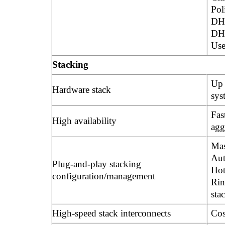
Pol
DH
DHC
Use
Stacking
Up 
Hardware stack
sys
Fas
High availability
agg
Mas
Au
Plug-and-play stacking
Hot
configuration/management
Rin
sta
High-speed stack interconnects
Cos