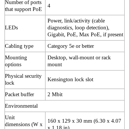
Number of ports
4
that support PoE
Power, link/activity (cable
LEDs
diagnostics, loop detection),
Gigabit, PoE, Max PoE, if present
Cabling type
Category 5e or better
Mounting
Desktop, wall-mount or rack
options
mount
Physical security
Kensington lock slot
lock
Packet buffer
2 Mbit
Environmental
Unit
160 x 129 x 30 mm (6.30 x 4.07
dimensions (W x
x 1.18 in)