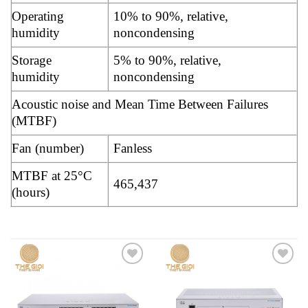
Operating
10% to 90%, relative,
humidity
noncondensing
Storage
5% to 90%, relative,
humidity
noncondensing
Acoustic noise and Mean Time Between Failures
(MTBF)
Fan (number)
Fanless
MTBF at 25°C
465,437
(hours)
Add to
Add to
wishlist
wishlist