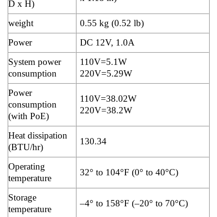
D x H)
weight
0.55 kg (0.52 lb)
Power
DC 12V, 1.0A
System power
110V=5.1W
consumption
220V=5.29W
Power
110V=38.02W
consumption
220V=38.2W
(with PoE)
Heat dissipation
130.34
(BTU/hr)
Operating
32° to 104°F (0° to 40°C)
temperature
Storage
–4° to 158°F (–20° to 70°C)
temperature