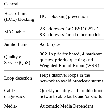
General
Head-of-line
HOL blocking prevention
(HOL) blocking
2K addresses for CBS110-5T-D
MAC table
8K addresses for all other models
Jumbo frame
9216 bytes
802.1p priority based, 4 hardware
Quality of
queues, priority queuing and
Service (QoS)
Weighted Round-Robin (WRR)
Helps discover loops in the
Loop detection
network to avoid broadcast storms
Cable
Quickly identify and troubleshoot
diagnostics
network cable faults and/or shorts
Media-
Automatic Media Dependent