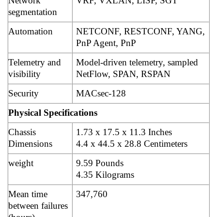
Network
VRF, VXLAN, LISP, SGT
segmentation
Automation
NETCONF, RESTCONF, YANG,
PnP Agent, PnP
Telemetry and
Model-driven telemetry, sampled
visibility
NetFlow, SPAN, RSPAN
Security
MACsec-128
Physical Specifications
Chassis
1.73 x 17.5 x 11.3 Inches
Dimensions
4.4 x 44.5 x 28.8 Centimeters
weight
9.59 Pounds
4.35 Kilograms
Mean time
347,760
between failures