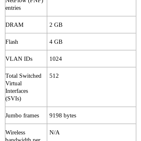
NetFlow (FNF)
entries
DRAM
2 GB
Flash
4 GB
VLAN IDs
1024
Total Switched
512
Virtual
Interfaces
(SVIs)
Jumbo frames
9198 bytes
Wireless
N/A
bandwidth per