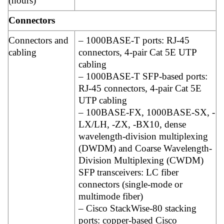
(hours)
Connectors
Connectors and
– 1000BASE-T ports: RJ-45
cabling
connectors, 4-pair Cat 5E UTP
cabling
– 1000BASE-T SFP-based ports:
RJ-45 connectors, 4-pair Cat 5E
UTP cabling
– 100BASE-FX, 1000BASE-SX, -
LX/LH, -ZX, -BX10, dense
wavelength-division multiplexing
(DWDM) and Coarse Wavelength-
Division Multiplexing (CWDM)
SFP transceivers: LC fiber
connectors (single-mode or
multimode fiber)
– Cisco StackWise-80 stacking
ports: copper-based Cisco