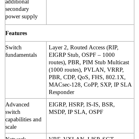
additional
secondary
power supply
Features
Switch
Layer 2, Routed Access (RIP,
fundamentals
EIGRP Stub, OSPF – 1000
routes), PBR, PIM Stub Multicast
(1000 routes), PVLAN, VRRP,
PBR, CDP, QoS, FHS, 802.1X,
MACsec-128, CoPP, SXP, IP SLA
Responder
Advanced
EIGRP, HSRP, IS-IS, BSR,
switch
MSDP, IP SLA, OSPF
capabilities and
scale