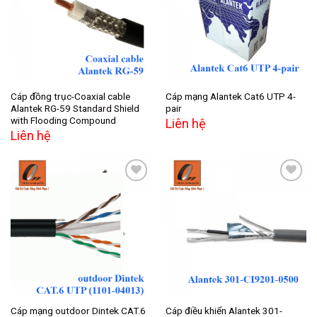
Add to
Add to
wishlist
wishlist
Cáp đồng trục-Coaxial cable
Cáp mạng Alantek Cat6 UTP 4-
Alantek RG-59 Standard Shield
pair
with Flooding Compound
Liên hệ
Liên hệ
Add to
Add to
wishlist
wishlist
Cáp mạng outdoor Dintek CAT.6
Cáp điều khiển Alantek 301-