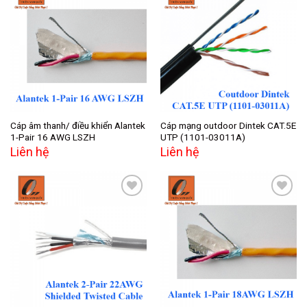
Add to
Add to
wishlist
wishlist
Cáp âm thanh/ điều khiển Alantek
Cáp mạng outdoor Dintek CAT.5E
1-Pair 16 AWG LSZH
UTP (1101-03011A)
Liên hệ
Liên hệ
Add to
Add to
wishlist
wishlist