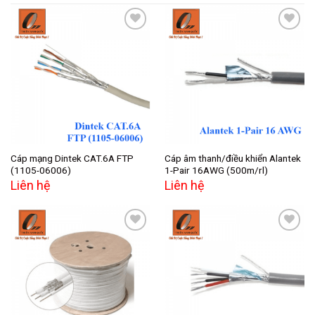
Add to
Add to
wishlist
wishlist
Cáp mạng Dintek CAT.6A FTP
Cáp âm thanh/điều khiển Alantek
(1105-06006)
1-Pair 16AWG (500m/rl)
Liên hệ
Liên hệ
Add to
Add to
wishlist
wishlist