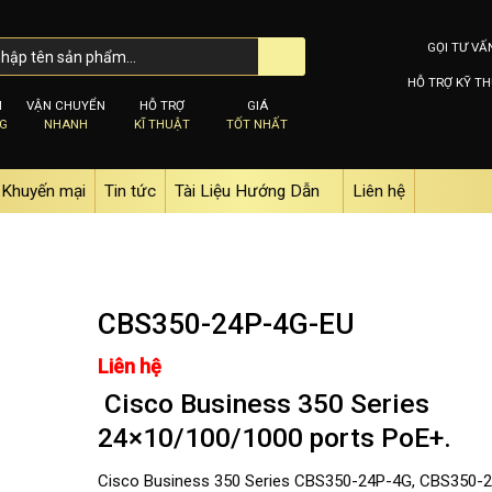
GỌI TƯ VẤ
HỖ TRỢ KỸ TH
M
VẬN CHUYỂN
HỖ TRỢ
GIÁ
NG
NHANH
KĨ THUẬT
TỐT NHẤT
Khuyến mại
Tin tức
Tài Liệu Hướng Dẫn
Liên hệ
CBS350-24P-4G-EU
Liên hệ
Cisco Business 350 Series
Add to
wishlist
24×10/100/1000 ports PoE+.
Cisco Business 350 Series CBS350-24P-4G, CBS350-