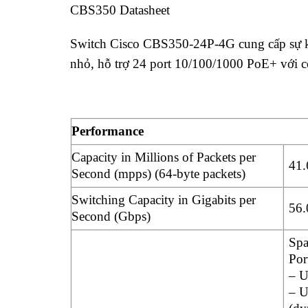
CBS350 Datasheet
Switch Cisco CBS350-24P-4G cung cấp sự kế
nhỏ, hỗ trợ 24 port 10/100/1000 PoE+ với 
Performance
Capacity in Millions of Packets per
41.
Second (mpps) (64-byte packets)
Switching Capacity in Gigabits per
56.
Second (Gbps)
Spa
Por
– U
– U