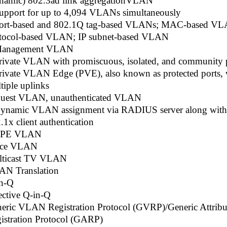
namic) 802.3ad link aggregation​VLAN
upport for up to 4,094 VLANs simultaneously
ort-based and 802.1Q tag-based VLANs; MAC-based VL
tocol-based VLAN; IP subnet-based VLAN
Management VLAN
rivate VLAN with promiscuous, isolated, and community 
rivate VLAN Edge (PVE), also known as protected ports, 
tiple uplinks
uest VLAN, unauthenticated VLAN
ynamic VLAN assignment via RADIUS server along with
.1x client authentication
CPE VLAN
ice VLAN
lticast TV VLAN
N Translation
n-Q
ective Q-in-Q
eric VLAN Registration Protocol (GVRP)/Generic Attribu
istration Protocol (GARP)