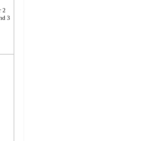
r 2
nd 3