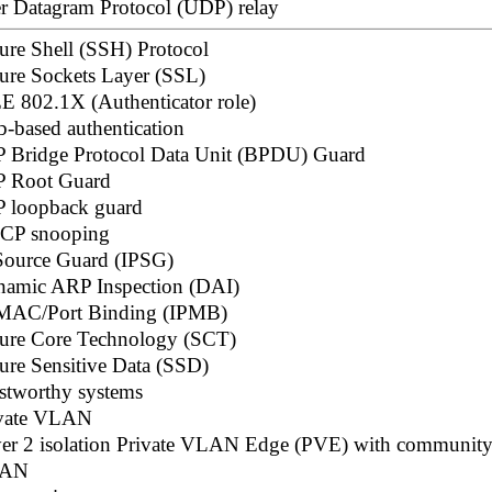
r Datagram Protocol (UDP) relay
ure Shell (SSH) Protocol
ure Sockets Layer (SSL)
E 802.1X (Authenticator role)
-based authentication
 Bridge Protocol Data Unit (BPDU) Guard
 Root Guard
 loopback guard
CP snooping
Source Guard (IPSG)
amic ARP Inspection (DAI)
MAC/Port Binding (IPMB)
ure Core Technology (SCT)
ure Sensitive Data (SSD)
stworthy systems
vate VLAN
er 2 isolation Private VLAN Edge (PVE) with communit
AN