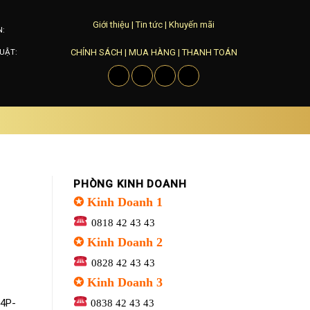
Giới thiệu
|
Tin tức
|
Khuyến mãi
N:
CHÍNH SÁCH
|
MUA HÀNG
|
THANH TOÁN
UẬT:
PHÒNG KINH DOANH
✪ Kinh Doanh 1
0818 42 43 43
✪ Kinh Doanh 2
0828 42 43 43
✪ Kinh Doanh 3
24P-
0838 42 43 43