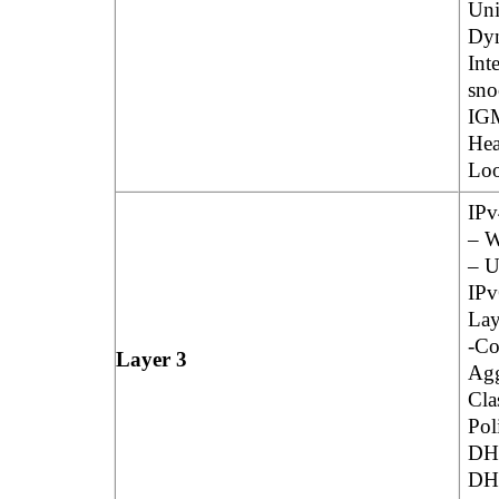
Uni
Dyn
Int
sno
IGM
Hea
Loo
IPv
– W
– U
IPv
Lay
-Co
Layer 3
Agg
Cla
Pol
DH
DHC