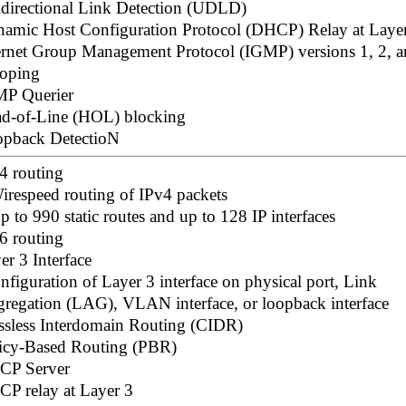
directional Link Detection (UDLD)
amic Host Configuration Protocol (DHCP) Relay at Laye
ernet Group Management Protocol (IGMP) versions 1, 2, a
oping
P Querier
d-of-Line (HOL) blocking
pback DetectioN
4 routing
irespeed routing of IPv4 packets
p to 990 static routes and up to 128 IP interfaces
6 routing
er 3 Interface
nfiguration of Layer 3 interface on physical port, Link
regation (LAG), VLAN interface, or loopback interface
ssless Interdomain Routing (CIDR)
icy-Based Routing (PBR)
CP Server
P relay at Layer 3