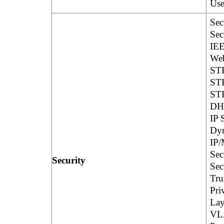
Use
Sec
Sec
IEE
Web
STP
STP
STP
DH
IP 
Dyn
IP/
Sec
Security
Sec
Tru
Pri
Lay
VL