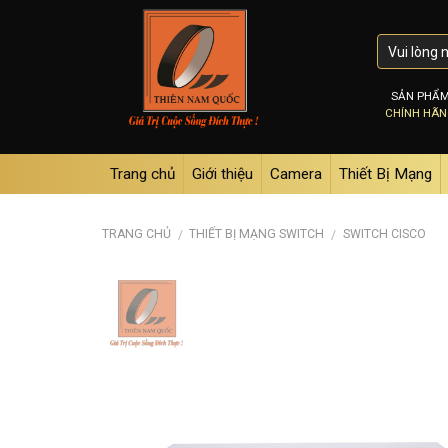
Skip
to
content
SẢN PHẨ
CHÍNH HÃ
Trang chủ
Giới thiệu
Camera
Thiết Bị Mạng
TRANG CHỦ
THIẾT BỊ MẠNG SWITCH
SWITCH CISCO
/
/