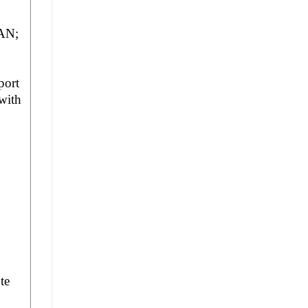
AN;
port
with
te