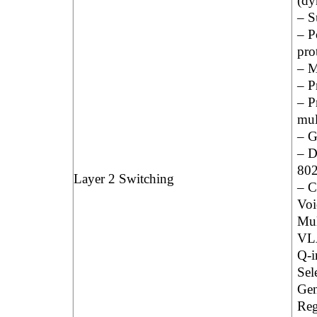
(dy
– S
– P
pro
– 
– P
– P
mul
– G
– D
802
Layer 2 Switching
– 
Vo
Mu
VLA
Q-i
Sel
Gen
Reg