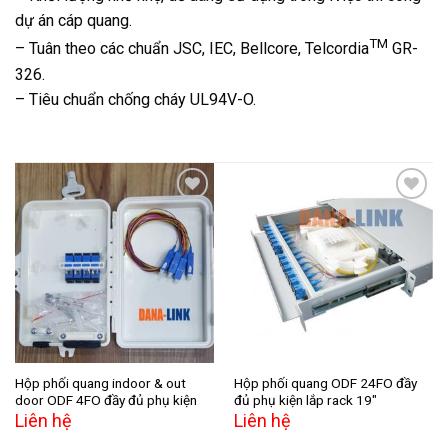
dự án cáp quang.
TM
– Tuân theo các chuẩn JSC, IEC, Bellcore, Telcordia
GR-
326.
– Tiêu chuẩn chống cháy UL94V-O.
Add to
Add to
wishlist
wishlist
Hộp phối quang indoor & out
Hộp phối quang ODF 24FO đầy
door ODF 4FO đầy đủ phụ kiện
đủ phụ kiện lắp rack 19″
Liên hệ
Liên hệ