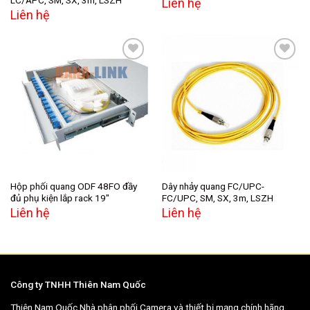
LC/APC, SM, SX, 3m, LSZH
Liên hệ
Liên hệ
Add to
Add to
wishlist
wishlist
Hộp phối quang ODF 48FO đầy
Dây nhảy quang FC/UPC-
đủ phụ kiện lắp rack 19″
FC/UPC, SM, SX, 3m, LSZH
Liên hệ
Liên hệ
Công ty TNHH Thiên Nam Quốc
Thiên Nam Quốc Nhà phân phối Camera và thiết bị mạng chính hãng