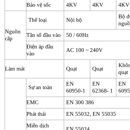
Bảo vệ sốc
4KV
4KV
4KV
Bộ đ
Thể loại
Nội bộ
ngu
Nguồn
Tần số đầu vào
50 / 60Hz
cấp
Điện áp đầu
AC 100 ~ 240V
vào
Khô
Làm mát
Quạt
Quạt
quạt
EN
EN
EN
Sự an toàn
60950-1
62368- 1
6095
EMC
EN 300 386
Phát thải
EN 55032, EN 55035
Miễn dịch
EN 55024