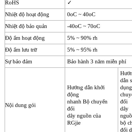
RoHS
✓
Nhiệt độ hoạt động
0oC ~ 40oC
Nhiệt độ bảo quản
-40oC ~ 70oC
Độ ẩm hoạt động
5% ~ 90% rh
Độ ẩm lưu trữ
5% ~ 95% rh
Sự bảo đảm
Bảo hành 3 năm miễn phí
Hướ
dẫn 
Hướng dẫn khởi
dụng
động
chuy
nhanh Bộ chuyển
đổi
Nội dung gói
đổi
dây
dây nguồn của
nguồ
RGjie
bộ c
đổi 