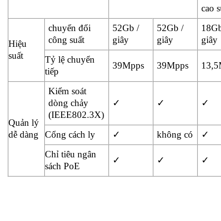
cao 
chuyển đổi
52Gb /
52Gb /
18Gb
công suất
giây
giây
giây
Hiệu
suất
Tỷ lệ chuyển
39Mpps
39Mpps
13,5
tiếp
Kiểm soát
dòng chảy
✓
✓
✓
(IEEE802.3X)
Quản lý
dễ dàng
Cổng cách ly
✓
không có
✓
Chỉ tiêu ngân
✓
✓
✓
sách PoE