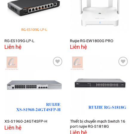
Add to
Add to
wishlist
wishlist
RG-ES109G-LP-L
Ruijie RG-EW1800G PRO
Liên hệ
Liên hệ
Add to
Add to
wishlist
wishlist
Thiết bị chuyển mạch Switch 16
XS-S1960-24GT4SFP-H
port ruijie RG-S1818G
Liên hệ
Liên hệ