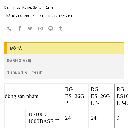
Danh mục:
Ruijie
,
Switch Ruijie
Thẻ:
RG-ES126G-P-L
,
Ruijie RG-ES126G-P-L
MÔ TẢ
ĐÁNH GIÁ (0)
THÔNG TIN LIÊN HỆ
RG-
RG-
RG-
dòng sản phẩm
ES126G-
ES126G-
ES1
PL
LP-L
LP-
10/100 /
24
24
9
1000BASE-T