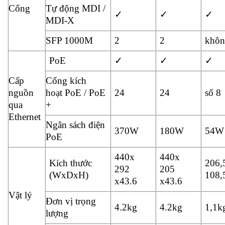
Cổng
Tự động MDI /
✓
✓
✓
MDI-X
SFP 1000M
2
2
khôn
PoE
✓
✓
✓
Cấp
Cổng kích
nguồn
hoạt PoE / PoE
24
24
số 8
qua
+
Ethernet
Ngân sách điện
370W
180W
54W
PoE
440x
440x
Kích thước
206,
292
205
(WxDxH)
108,
x43.6
x43.6
Vật lý
Đơn vị trọng
4.2kg
4.2kg
1,1k
lượng