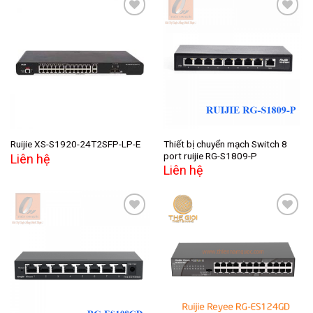
Add to
Add to
wishlist
wishlist
Thiết bị chuyển mạch Switch 8
Ruijie XS-S1920-24T2SFP-LP-E
port ruijie RG-S1809-P
Liên hệ
Liên hệ
Add to
Add to
wishlist
wishlist