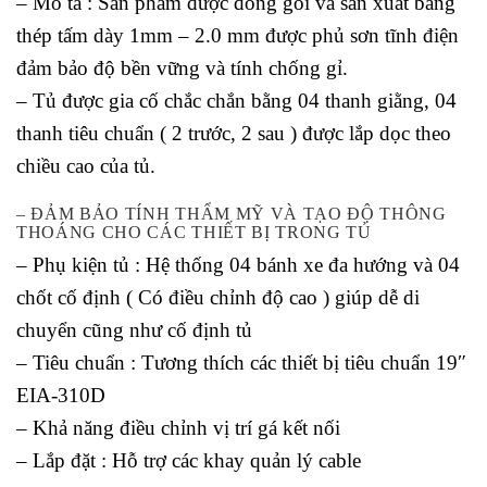
– Mô tả : Sản phẩm được đóng gói và sản xuất bằng
thép tấm dày 1mm – 2.0 mm được phủ sơn tĩnh điện
đảm bảo độ bền vững và tính chống gỉ.
– Tủ được gia cố chắc chắn bằng 04 thanh giằng, 04
thanh tiêu chuẩn ( 2 trước, 2 sau ) được lắp dọc theo
chiều cao của tủ.
– ĐẢM BẢO TÍNH THẨM MỸ VÀ TẠO ĐỘ THÔNG
THOÁNG CHO CÁC THIẾT BỊ TRONG TỦ
– Phụ kiện tủ : Hệ thống 04 bánh xe đa hướng và 04
chốt cố định ( Có điều chỉnh độ cao ) giúp dễ di
chuyển cũng như cố định tủ
– Tiêu chuẩn : Tương thích các thiết bị tiêu chuẩn 19″
EIA-310D
– Khả năng điều chỉnh vị trí gá kết nối
– Lắp đặt : Hỗ trợ các khay quản lý cable